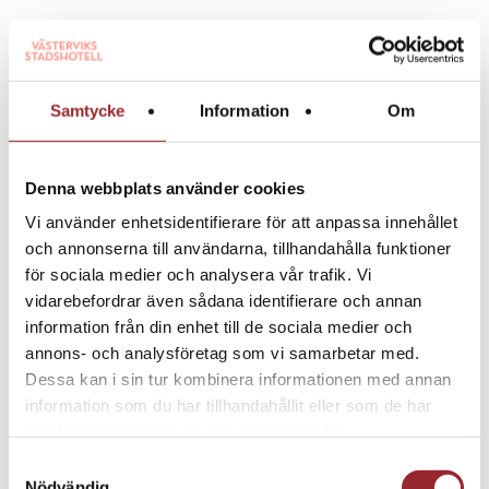
Samtycke
Information
Om
Denna webbplats använder cookies
Vi använder enhetsidentifierare för att anpassa innehållet
och annonserna till användarna, tillhandahålla funktioner
för sociala medier och analysera vår trafik. Vi
Golf & Tvårätters
vidarebefordrar även sådana identifierare och annan
Njut av en avkopplande vistelse i
information från din enhet till de sociala medier och
Västervik med övernattning,
annons- och analysföretag som vi samarbetar med.
frukostbuffé och en välsmakande
Dessa kan i sin tur kombinera informationen med annan
middag. Perfekt för er som vill
information som du har tillhandahållit eller som de har
kombinera god mat & golf.
samlat in när du har använt deras tjänster.
Samtyckesval
1900 kr/person
Nödvändig