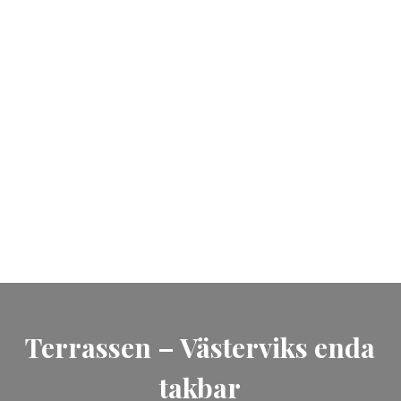
Gym
Behåll din hälsa i fokus under din
vistelse hos oss. Upplev en
helhetsupplevelse för både kropp
och själ.
Terrassen – Västerviks enda
takbar